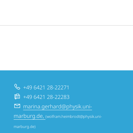
+49 6421 28-22271
+49 6421 28-22283
marina.gerhard@physik.uni-
marburg.de,
(wolfram.heimbrodt@physik.uni-
marburg.de)