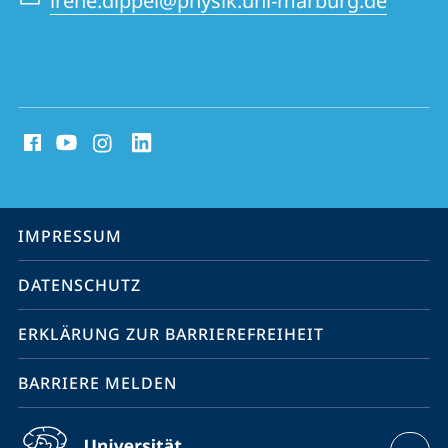
irene.dippel@physik.uni-marburg.de
Social
Media
Kontakte
Service-
IMPRESSUM
Navigation
DATENSCHUTZ
ERKLÄRUNG ZUR BARRIEREFREIHEIT
BARRIERE MELDEN