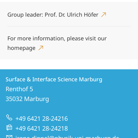
Group leader: Prof. Dr. Ulrich Höfer
For more information, please visit our
homepage
Kontakt
Kontaktinformationen
Surface & Interface Science Marburg
Surface
und
Renthof 5
&
Informationen
35032
Marburg
Interface
zur
Science
+49 6421 28-24216
Website
Marburg
+49 6421 28-24218