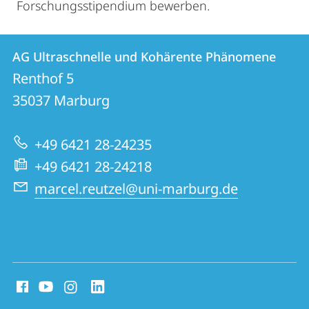
Forschungsstipendium bewerben.
Kontakt
Kontaktinformationen
AG Ultraschnelle und Kohärente Phänomene
AG
und
Renthof 5
Ultraschnelle
Informationen
35037
Marburg
und
zur
Kohärente
+49 6421 28-24235
Website
Phänomene
+49 6421 28-24218
marcel.reutzel@uni-marburg.de
Social
Media