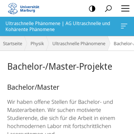
Mobile-
Navigation
Ultraschnelle Phänomene | AG Ultraschnelle und
ne
Kohärente Phänomene
Breadcrumb-
Startseite
Physik
Ultraschnelle Phänomene
Bachelor-
Navigation
Hauptinhalt
Bachelor-/Master-Projekte
Bachelor/Master
Wir haben offene Stellen für Bachelor- und
Masterarbeiten. Wir suchen motivierte
Studierende, die sich für die Arbeit in einem
hochmodernen Labor mit fortschrittlichen