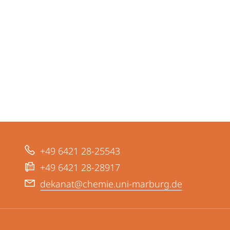
+49 6421 28-25543
+49 6421 28-28917
dekanat@chemie.uni-marburg.de