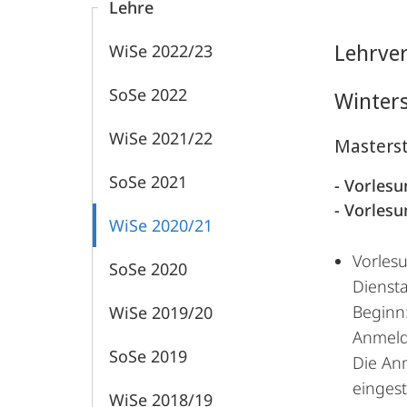
Lehre
Lehrve
WiSe 2022/23
SoSe 2022
Winter
WiSe 2021/22
Masters
SoSe 2021
- Vorles
- Vorles
WiSe 2020/21
Vorles
SoSe 2020
Diensta
Beginn
WiSe 2019/20
Anmeld
SoSe 2019
Die An
eingest
WiSe 2018/19