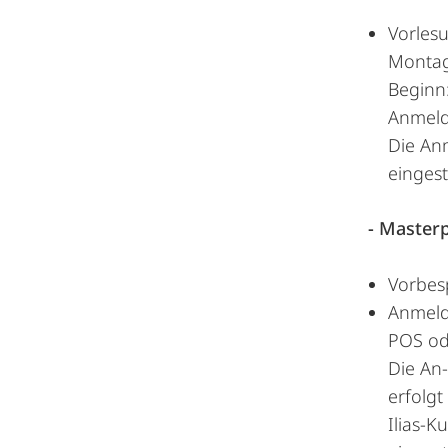
Vorles
Montag
Beginn
Anmeld
Die An
eingest
- Master
Vorbes
Anmeld
POS od
Die An-
erfolg
Ilias-K