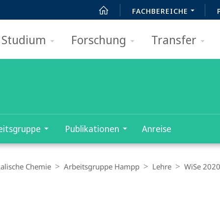
FACHBEREICHE
Studium
Forschung
Transfer
eitsgruppe
Publikationen
Anreise
kalische Chemie
Arbeitsgruppe Hampp
Lehre
WiSe 202
t