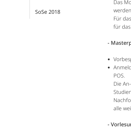
Das Mod
werden
SoSe 2018
Für das
für da
- Master
Vorbes
Anmeld
POS.
Die An
Studien
Nachfo
alle we
- Vorles