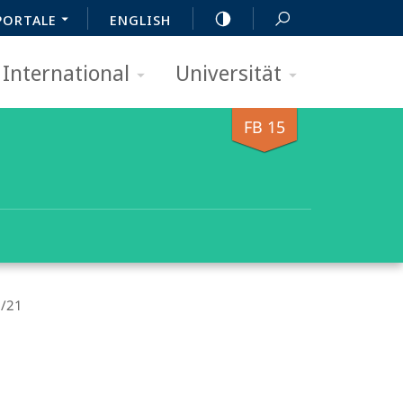
PORTALE
ENGLISH
International
Universität
FB 15
0/21