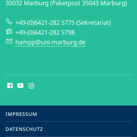
Informationen
35032
Marburg (Paketpost 35043 Marburg)
zur
+49-(0)6421-282 5775 (Sekretariat)
Website
+49-(0)6421-282 5798
hampp@uni-marburg.de
Social
Media
Kontakte
Service-
IMPRESSUM
Navigation
DATENSCHUTZ