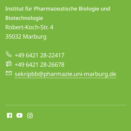
Kontakt
Kontaktinformationen
Institut für Pharmazeutische Biologie und
Institut
und
Biotechnologie
für
Informationen
Robert-Koch-Str. 4
Pharmazeutische
35032
Marburg
zur
Biologie
Website
und
+49 6421 28-22417
Biotechnologie
+49 6421 28-26678
sekripbb@pharmazie.uni-marburg.de
Social
Media
Kontakte