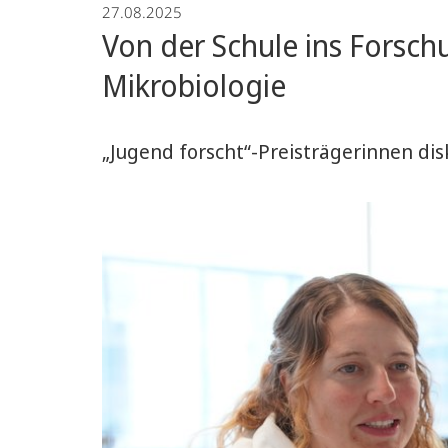
27.08.2025
Biologie
Von der Schule ins Forsc
und
Mikrobiologie
Biotechnologie
„Jugend forscht“-Preisträgerinnen di