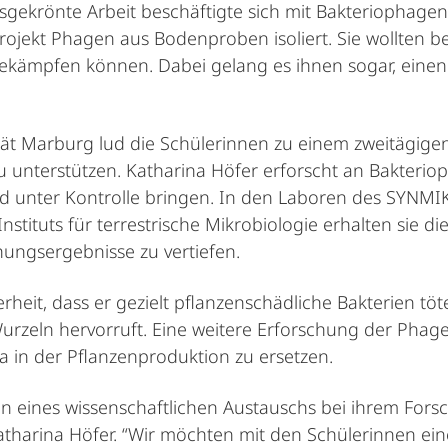
gekrönte Arbeit beschäftigte sich mit Bakteriophagen: 
rojekt Phagen aus Bodenproben isoliert. Sie wollten be
bekämpfen können. Dabei gelang es ihnen sogar, eine
ität Marburg lud die Schülerinnen zu einem zweitägige
u unterstützen. Katharina Höfer erforscht an Bakteri
und unter Kontrolle bringen. In den Laboren des SY
stituts für terrestrische Mikrobiologie erhalten sie 
hungsergebnisse zu vertiefen.
eit, dass er gezielt pflanzenschädliche Bakterien töt
rzeln hervorruft. Eine weitere Erforschung der Phagen
ka in der Pflanzenproduktion zu ersetzen.
n eines wissenschaftlichen Austauschs bei ihrem Fors
atharina Höfer. “Wir möchten mit den Schülerinnen e