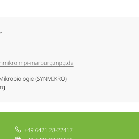
r
ynmikro.mpi-marburg.mpg.de
 Mikrobiologie (SYNMIKRO)
urg
+49 6421 28-22417