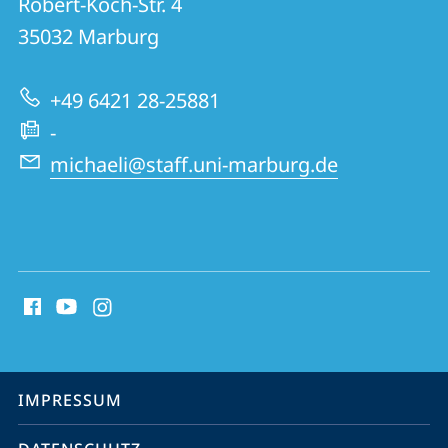
Informationen
Robert-Koch-Str. 4
Pharmazeutische
35032
Marburg
zur
Technologie
Website
&
+49 6421 28-25881
Biopharmazie
-
michaeli@staff.uni-marburg.de
Social
Media
Kontakte
Service-
IMPRESSUM
Navigation