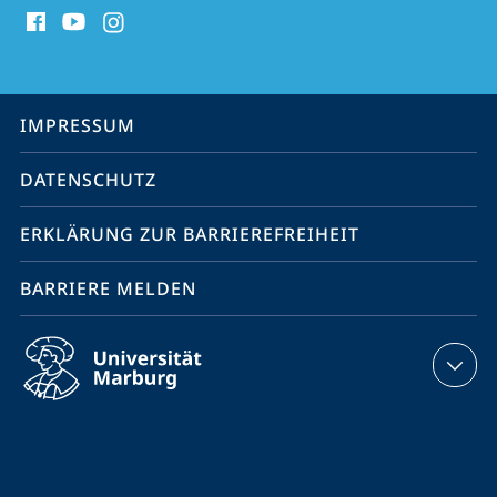
Social
Media
Kontakte
Service-
IMPRESSUM
Navigation
DATENSCHUTZ
ERKLÄRUNG ZUR BARRIEREFREIHEIT
BARRIERE MELDEN