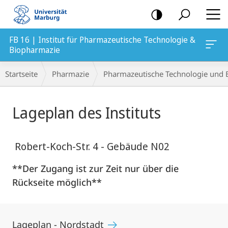
Mobile-
Navigation
FB 16 | Institut für Pharmazeutische Technologie &
Biopharmazie
Breadcrumb-
Startseite
Pharmazie
Pharmazeutische Technologie und 
Navigation
Hauptinhalt
Lageplan des Instituts
Robert-Koch-Str. 4 - Gebäude N02
**Der Zugang ist zur Zeit nur über die
Rückseite möglich**
Lageplan - Nordstadt