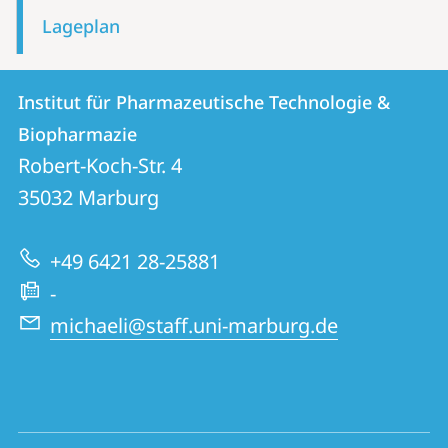
Lageplan
Kontakt
Kontaktinformationen
Institut für Pharmazeutische Technologie &
Institut
und
Biopharmazie
für
Informationen
Robert-Koch-Str. 4
Pharmazeutische
35032
Marburg
zur
Technologie
Website
&
+49 6421 28-25881
Biopharmazie
-
michaeli@staff.uni-marburg.de