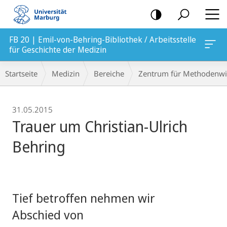
Mobile-
Navigation
FB 20 | Emil-von-Behring-Bibliothek / Arbeitsstelle
edizin
für Geschichte der Medizin
Breadcrumb-
Startseite
Medizin
Bereiche
Zentrum für Methodenwi
Navigation
31.05.2015
Trauer um Christian-Ulrich
Behring
Tief betroffen nehmen wir
Abschied von