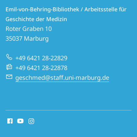
Kontakt
Kontaktinformationen
Emil-von-Behring-Bibliothek / Arbeitsstelle für
Emil-
und
Geschichte der Medizin
von-
Informationen
Roter Graben 10
Behring-
35037
Marburg
zur
Bibliothek
Website
/
+49 6421 28-22829
Arbeitsstelle
+49 6421 28-22878
für
geschmed@staff.uni-marburg.de
Geschichte
der
Medizin
Social
Media
Kontakte