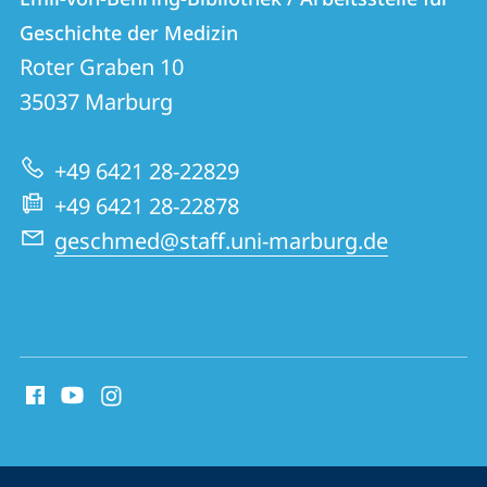
Emil-
und
Geschichte der Medizin
von-
Informationen
Roter Graben 10
Behring-
35037
Marburg
zur
Bibliothek
Website
/
+49 6421 28-22829
Arbeitsstelle
+49 6421 28-22878
für
geschmed@staff.uni-marburg.de
Geschichte
der
Medizin
Social
Media
Kontakte