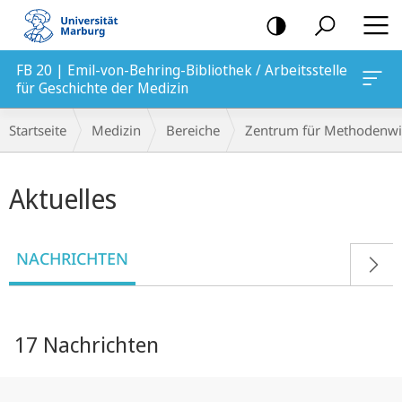
Mobile-
Navigation
FB 20 | Emil-von-Behring-Bibliothek / Arbeitsstelle
edizin
für Geschichte der Medizin
Breadcrumb-
Startseite
Medizin
Bereiche
Zentrum für Methodenwi
Navigation
Hauptinhalt
Aktuelles
NACHRICHTEN
17 Nachrichten