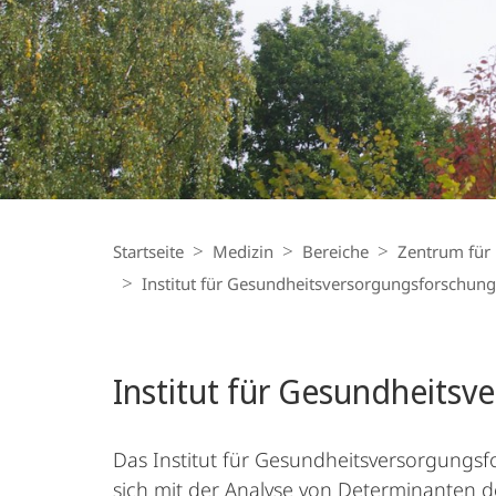
und
Klinische
Epidemiologie
Breadcrumb-
Navigation
Startseite
Medizin
Bereiche
Zentrum für
Institut für Gesundheitsversorgungsforschung
Institut für Gesundheits
Das Institut für Gesundheitsversorgungsf
sich mit der Analyse von Determinanten d