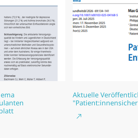
Thema
Aktuelle Veröffent
ulanten
"Patient:innensiche
latt