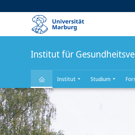
Service-
HIGH-CONTRAST VERSION
SUCHE UND SUCHERGEBNIS
Navigation
Haupt-
Navigation
Institut für Gesundheits
Institut
Studium
For
Hauptinhalt
Institut
für
Gesundheitsversorgungsforschung