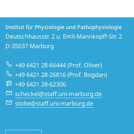
Kontakt
Kontaktinformationen
Institut für Physiologie und Pathophysiologie
Institut
und
Deutschhausstr. 2 u. Emil-Mannkopff-Str. 2
für
Informationen
D-35037
Marburg
Physiologie
zur
und
+49 6421 28-66444 (Prof. Oliver)
Website
Pathophysiologie
+49 6421 28-26816 (Prof. Bogdan)
+49 6421 28-62306
scheckel@staff.uni-marburg.de
stolte@staff.uni-marburg.de