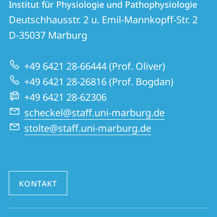
Institut für Physiologie und Pathophysiologie
Institut
und
Deutschhausstr. 2 u. Emil-Mannkopff-Str. 2
für
Informationen
D-35037
Marburg
Physiologie
zur
und
+49 6421 28-66444 (Prof. Oliver)
Website
Pathophysiologie
+49 6421 28-26816 (Prof. Bogdan)
+49 6421 28-62306
scheckel@staff.uni-marburg.de
stolte@staff.uni-marburg.de
KONTAKT
Social