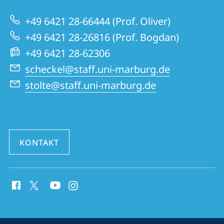
zur
und
+49 6421 28-66444 (Prof. Oliver)
Website
Pathophysiologie
+49 6421 28-26816 (Prof. Bogdan)
+49 6421 28-62306
scheckel@staff.uni-marburg.de
stolte@staff.uni-marburg.de
KONTAKT
Social
Media
Kontakte