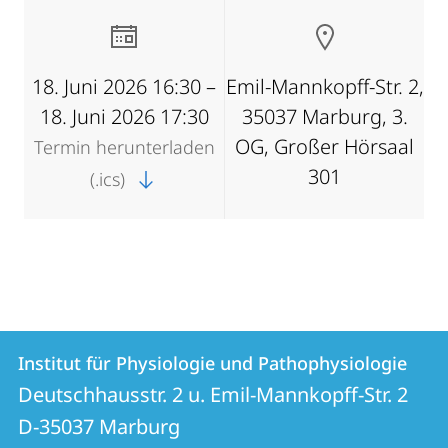
18. Juni 2026 16:30 –
Emil-Mannkopff-Str. 2,
18. Juni 2026 17:30
35037 Marburg, 3.
OG, Großer Hörsaal
Termin herunterladen
301
(.ics)
Kontakt
Kontaktinformationen
Institut für Physiologie und Pathophysiologie
Institut
und
Deutschhausstr. 2 u. Emil-Mannkopff-Str. 2
für
Informationen
D-35037
Marburg
Physiologie