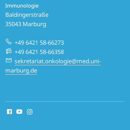
Klinik
und
Immunologie
für
Informationen
Baldingerstraße
Hämatologie,
35043
Marburg
zur
Onkologie
Website
und
+49 6421 58-66273
Immunologie
+49 6421 58-66358
sekretariat.onkologie@med.uni-
marburg.de
Social
Media
Kontakte