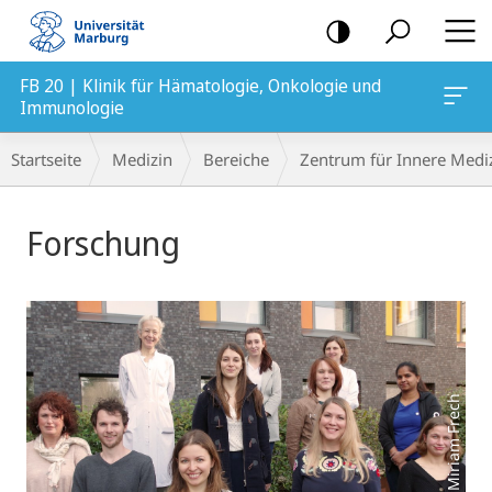
Mobile-
Navigation
FB 20 | Klinik für Hämatologie, Onkologie und
Immunologie
Breadcrumb-
Startseite
Medizin
Bereiche
Zentrum für Innere Medi
Navigation
Hauptinhalt
Forschung
Foto:Miriam Frech