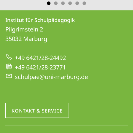
Kontakt
Kontaktinformationen
Institut für Schulpädagogik
Institut
und
Pilgrimstein 2
für
Informationen
35032
Marburg
Schulpädagogik
zur
+49 6421/28-24492
Website
+49 6421/28-23771
schulpae@uni-marburg.de
KONTAKT & SERVICE
Social