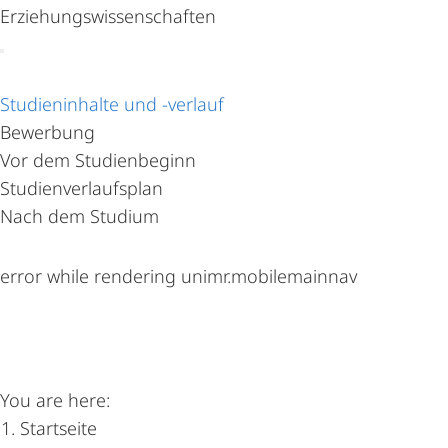
Erziehungswissenschaften
Content-
Studieninhalte und -verlauf
Navigation
Bewerbung
Vor dem Studienbeginn
Studienverlaufsplan
Nach dem Studium
error while rendering unimr.mobilemainnav
FB 21 | Fachbereich Erziehungswissenschaften
You are here:
Startseite