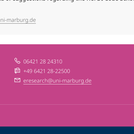
uni-marburg.de
06421 28 24310
+49 6421 28-22500
eresearch@uni-marburg.de