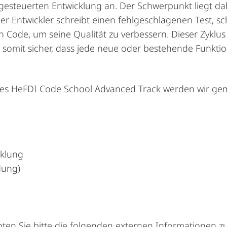
tgesteuerten Entwicklung an.
Der Schwerpunkt liegt da
er
Entwickler
schreibt
einen
fehlgeschlagenen
Test
,
sc
n
Code
,
um
seine
Qualität
zu
verbessern
.
Dieser Zyklus
 somit sicher, dass jede neue oder bestehende Funkti
des HeFDI Code School Advanced Track werden wir gem
cklung
dung
)
hten
Sie
bitte
die
folgenden
externen
Informationen
z