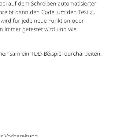
bei auf dem Schreiben automatisierter
hreibt
dann
den
Code
,
um
den
Test
zu
 wird für jede neue Funktion oder
on immer getestet wird und wie
einsam ein TDD-Beispiel durcharbeiten.
ur
Vorbereitung
.