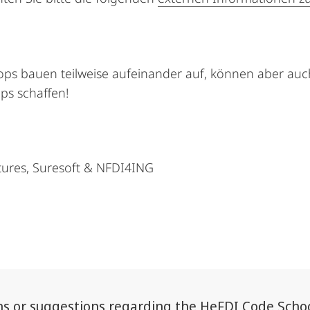
ps bauen teilweise aufeinander auf, können aber auch
ps schaffen!
tures, Suresoft & NFDI4ING
ns or suggestions regarding the HeFDI Code School