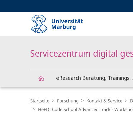
Service-
HIGH-CONTRAST VERSION
SUCHE UND SUCHERGEBNIS
Navigation
Haupt-
Navigation
Servicezentrum digital ge
eResearch Beratung, Trainings, 
Servicezentrum
Breadcrumb-
Navigation
Startseite
Forschung
Kontakt & Service
D
digital
HeFDI Code School Advanced Track - Workshop
gestützte
Hauptinhalt