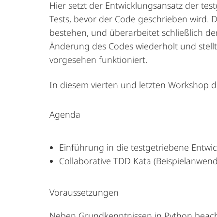
Hier setzt der Entwicklungsansatz der tes
Tests, bevor der Code geschrieben wird.
D
bestehen
,
und
überarbeitet
schließlich
de
Änderung des Codes wiederholt und stellt
vorgesehen funktioniert.
In diesem vierten und letzten Workshop 
Agenda
Einführung
in
die
testgetriebene
Entwi
Collaborative
TDD
Kata
(
Beispielanwen
Voraussetzungen
Neben
Grundkenntnissen
in
Python
beac