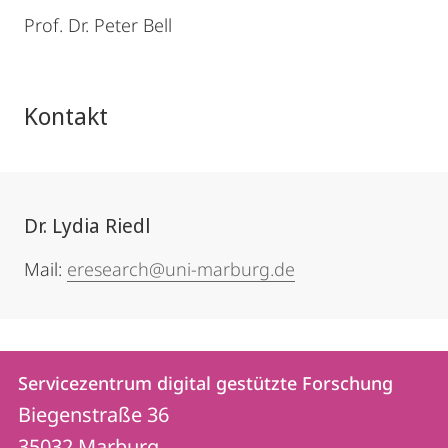
Prof. Dr. Peter Bell
Kontakt
Dr. Lydia Riedl
Mail:
eresearch@uni-marburg.de
Kontakt
Kontaktinformationen
Servicezentrum digital gestützte Forschung
Servicezentrum
und
Biegenstraße 36
digital
35032
Marburg