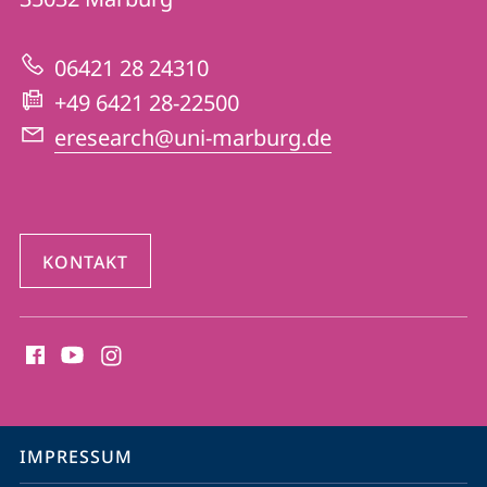
Informationen
gestützte
zur
Forschung
06421 28 24310
Website
+49 6421 28-22500
eresearch@uni-marburg.de
KONTAKT
Social
Media
Kontakte
Service-
IMPRESSUM
Navigation