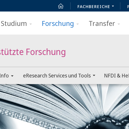
FACHBEREICHE
Studium
Forschung
Transfer
stützte Forschung
Info
eResearch Services und Tools
NFDI & He