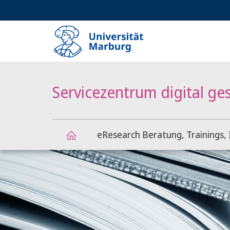
Service-
HIGH-CONTRAST VERSION
SUCHE UND SUCHERGEBNIS
Navigation
Haupt-
Navigation
Servicezentrum digital ge
eResearch Beratung, Trainings, 
Hauptinhalt
Servicezentrum
digital
gestützte