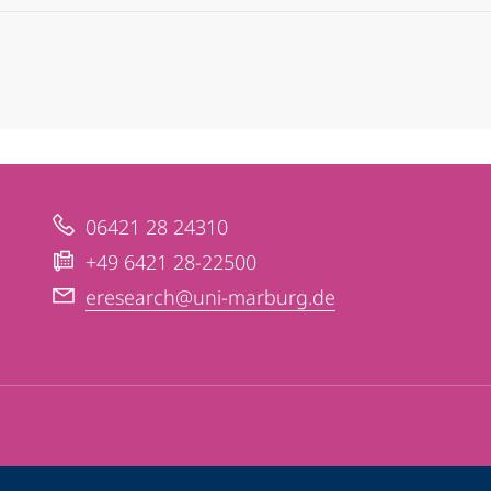
06421 28 24310
+49 6421 28-22500
eresearch@uni-marburg.de