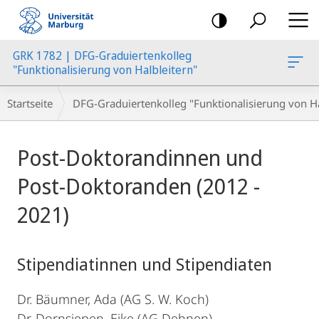
Mobile-
Navigation
GRK 1782 | DFG-Graduiertenkolleg
"Funktionalisierung von Halbleitern"
Breadcrumb-
Startseite
DFG-Graduiertenkolleg "Funktionalisierung von Ha
Navigation
Hauptinhalt
Post-Doktorandinnen und
Post-Doktoranden (2012 -
2021)
Stipendiatinnen und Stipendiaten
Dr. Bäumner, Ada (AG S. W. Koch)
Dr. Dornsiepen, Eike (AG Dehnen)