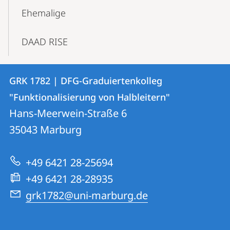
Ehemalige
DAAD RISE
Kontakt
Kontaktinformationen
GRK 1782 | DFG-Graduiertenkolleg
GRK
und
"Funktionalisierung von Halbleitern"
1782
Informationen
Hans-Meerwein-Straße 6
|
35043
Marburg
zur
DFG-
Website
Graduiertenkolleg
+49 6421 28-25694
"Funktionalisierung
+49 6421 28-28935
von
grk1782@uni-marburg.de
Halbleitern"