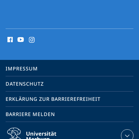
Halbleitern"
Social
Media
Kontakte
Service-
IMPRESSUM
Navigation
DATENSCHUTZ
ERKLÄRUNG ZUR BARRIEREFREIHEIT
BARRIERE MELDEN