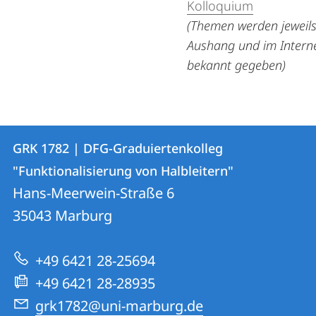
Kolloquium
(Themen werden jeweil
Aus
hang und im Intern
bekannt gegeben)
Kontakt
Kontaktinformationen
GRK 1782 | DFG-Graduiertenkolleg
GRK
und
"Funktionalisierung von Halbleitern"
1782
Informationen
Hans-Meerwein-Straße 6
|
35043
Marburg
zur
DFG-
Website
Graduiertenkolleg
+49 6421 28-25694
"Funktionalisierung
+49 6421 28-28935
von
grk1782@uni-marburg.de