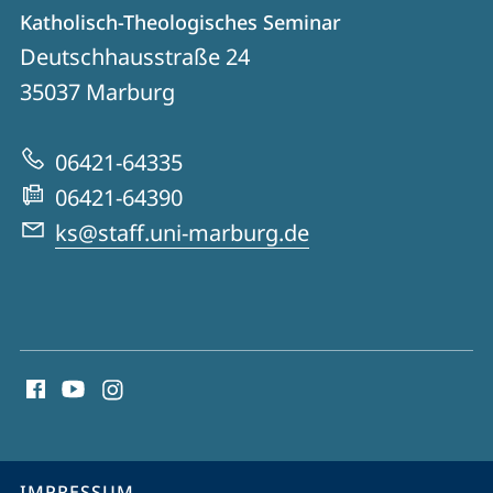
Kontakt
Kontaktinformationen
Katholisch-Theologisches Seminar
Katholisch-
und
Deutschhausstraße 24
Theologisches
Informationen
35037
Marburg
Seminar
zur
06421-64335
Website
06421-64390
ks@staff.uni-marburg.de
Social
Media
Kontakte
Service-
IMPRESSUM