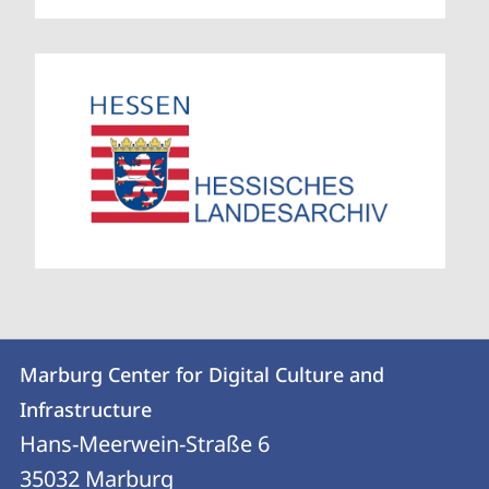
Kontakt
Kontaktinformationen
Marburg Center for Digital Culture and
Marburg
und
Infrastructure
Center
Informationen
Hans-Meerwein-Straße 6
for
35032
Marburg