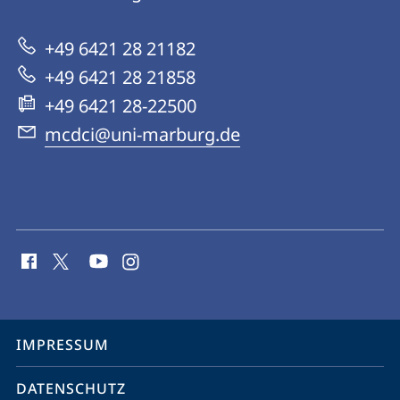
zur
Digital
Website
Culture
+49 6421 28 21182
and
+49 6421 28 21858
Infrastructure
+49 6421 28-22500
mcdci@uni-marburg.de
Social
Media
Kontakte
Service-
IMPRESSUM
Navigation
DATENSCHUTZ