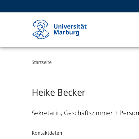
Service-
HIGH-CONTRAST VERSION
SUCHE UND SUCHERGEBNIS
Navigation
Haupt-
Navigation
Breadcrumb-
Philipps-
Navigation
Startseite
Universität
Marburg
Heike Becker
Sekretärin, Geschäftszimmer + Perso
Kontaktdaten