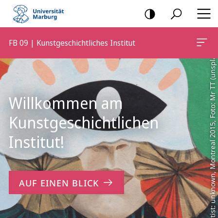
Artist: unknown, Montreal 2015, Foto: Mr TT (unsplash, free Stock Photo)
Mobile-
Navigation
FB 09 | Kunstgeschichtliches Institut
Hauptinhalt
Willkommen am
Kunstgeschichtlichen
Institut!
AUF EINEN BLICK