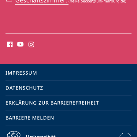
Geschäftszimmer:
(heike.becker@uni-marburg.de)
Social
Media
Kontakte
Service-
IMPRESSUM
Navigation
DATENSCHUTZ
ERKLÄRUNG ZUR BARRIEREFREIHEIT
BARRIERE MELDEN