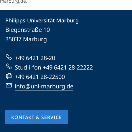
marburg.de.
Kontakt
Kontaktinformationen
Philipps-Universität Marburg
Philipps-
und
Biegenstraße 10
Universität
Informationen
35037
Marburg
Marburg
zur
+49 6421 28-20
Website
Stud-i-fon +49 6421 28-22222
+49 6421 28-22500
info@uni-marburg.de
KONTAKT & SERVICE