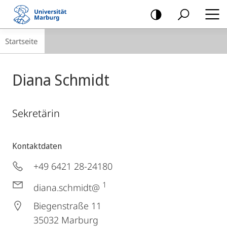
Mobile-
Navigation
Breadcrumb-
Startseite
Navigation
Diana Schmidt
Sekretärin
Kontaktdaten
+49 6421 28-24180
1
diana.schmidt@
Biegenstraße 11
35032
Marburg