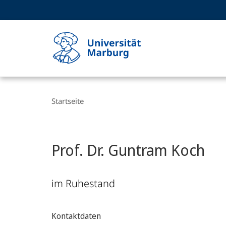
Service-
HIGH-CONTRAST VERSION
SUCHE UND SUCHERGEBNIS
Navigation
Haupt-
Navigation
Breadcrumb-
Philipps-
Navigation
Startseite
Universität
Marburg
Prof. Dr. Guntram Koch
im Ruhestand
Kontaktdaten