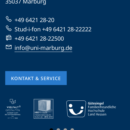
Informationen
35037
Marburg
Marburg
zur
+49 6421 28-20
Website
Stud-i-fon +49 6421 28-22222
+49 6421 28-22500
info@uni-marburg.de
KONTAKT & SERVICE
Mobile-
Service-
Navigation
und