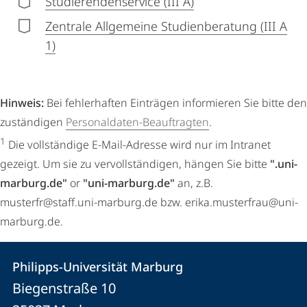
Studierendenservice (III A)
Zentrale Allgemeine Studienberatung (III A
1)
Hinweis:
Bei fehlerhaften Einträgen informieren Sie bitte den
zuständigen
Personaldaten-Beauftragten
.
1
Die vollständige E-Mail-Adresse wird nur im Intranet
gezeigt. Um sie zu vervollständigen, hängen Sie bitte
".uni-
marburg.de"
or
"uni-marburg.de"
an, z.B.
musterfr@staff.uni-marburg.de bzw. erika.musterfrau@uni-
marburg.de.
Kontakt
Kontaktinformationen
Philipps-Universität Marburg
Philipps-
und
Biegenstraße 10
Universität