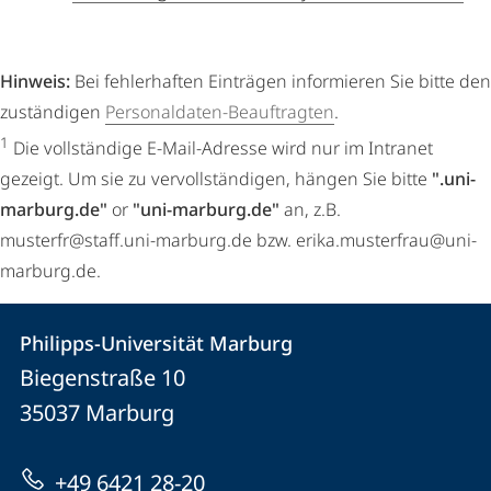
Hinweis:
Bei fehlerhaften Einträgen informieren Sie bitte den
zuständigen
Personaldaten-Beauftragten
.
1
Die vollständige E-Mail-Adresse wird nur im Intranet
gezeigt. Um sie zu vervollständigen, hängen Sie bitte
".uni-
marburg.de"
or
"uni-marburg.de"
an, z.B.
musterfr@staff.uni-marburg.de bzw. erika.musterfrau@uni-
marburg.de.
Kontakt
Kontaktinformationen
Philipps-Universität Marburg
Philipps-
und
Biegenstraße 10
Universität
Informationen
35037
Marburg
Marburg
zur
+49 6421 28-20