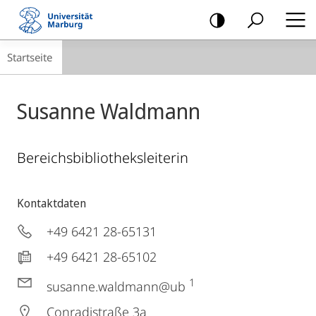
Mobile-
Navigation
Breadcrumb-
Startseite
Navigation
Susanne Waldmann
Bereichsbibliotheksleiterin
Kontaktdaten
+49 6421 28-65131
+49 6421 28-65102
1
susanne.waldmann@ub
Conradistraße 3a