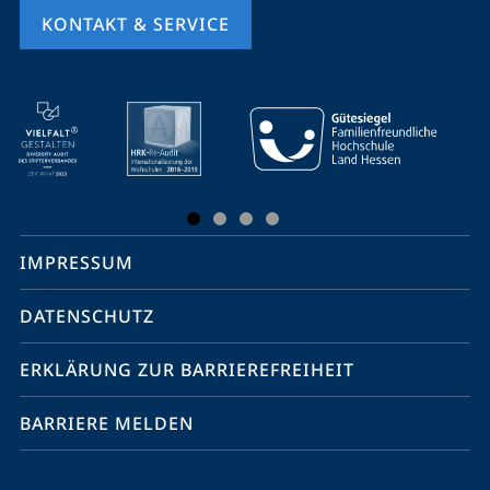
KONTAKT & SERVICE
Mobile-
Service-
Navigation
und
Social
IMPRESSUM
Media
Kontakte
DATENSCHUTZ
ERKLÄRUNG ZUR BARRIEREFREIHEIT
BARRIERE MELDEN