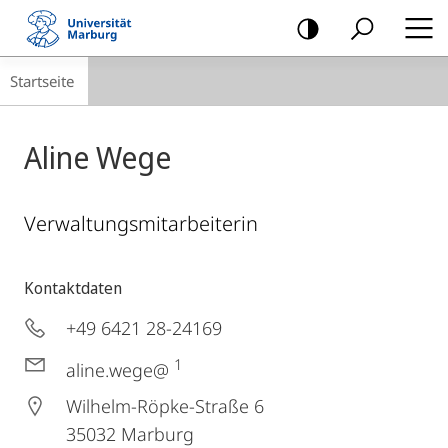
Mobile-
Navigation
Breadcrumb-
Startseite
Navigation
Aline Wege
Verwaltungsmitarbeiterin
Kontaktdaten
+49 6421 28-24169
1
aline.wege@
Wilhelm-Röpke-Straße 6
35032
Marburg