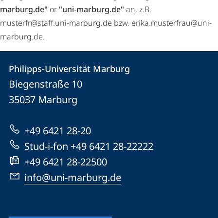
marburg.de"
or
"uni-marburg.de"
an, z.B.
musterfr@staff.uni-marburg.de bzw. erika.musterfrau@uni-
marburg.de.
Kontakt
Kontaktinformationen
Philipps-Universität Marburg
Philipps-
und
Biegenstraße 10
Universität
Informationen
35037
Marburg
Marburg
zur
+49 6421 28-20
Website
Stud-i-fon +49 6421 28-22222
+49 6421 28-22500
info@uni-marburg.de