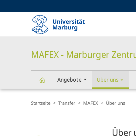
Service-
HIGH-CONTRAST VERSION
SUCHE UND SUCHERGEBNIS
Navigation
Haupt-
Navigation
MAFEX - Marburger Zentru
Angebote
Über uns
MAFEX
Breadcrumb-
Navigation
Startseite
Transfer
MAFEX
Über uns
-
Content-
Navigation
Hauptinhal
Marburger
Über 