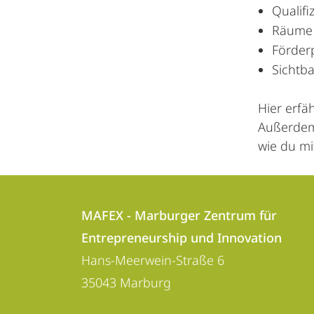
Qualif
Räume 
Förder
Sichtb
Hier erfä
Außerdem 
wie du mi
Kontakt
Kontaktinformationen
und
MAFEX - Marburger Zentrum für
MAFEX
Entrepreneurship und Innovation
Informationen
-
Hans-Meerwein-Straße 6
zur
Marburger
35043
Marburg
Zentrum
Website