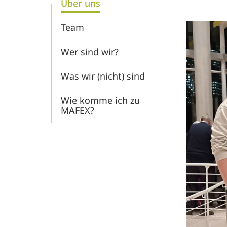
Über uns
Zentrum
Team
für
Wer sind wir?
Entrepreneurship
Was wir (nicht) sind
und
Wie komme ich zu
MAFEX?
Innovation