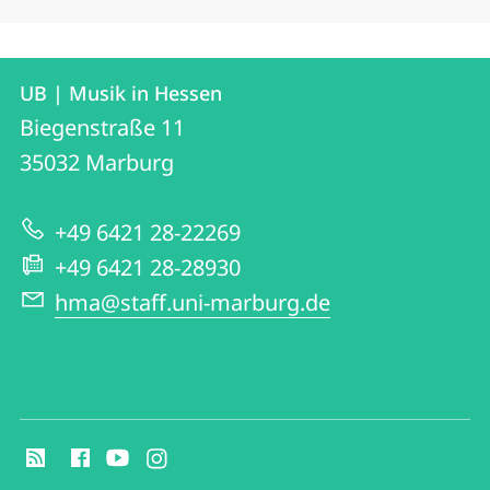
Kontakt
Kontaktinformationen
UB | Musik in Hessen
UB
und
Biegenstraße 11
|
Informationen
35032
Marburg
Musik
zur
in
+49 6421 28-22269
Website
Hessen
+49 6421 28-28930
hma@staff.uni-marburg.de
Social
Media