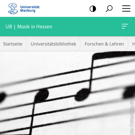
Mobile-
Navigation
UB | Musik in Hessen
Hauptinhalt
Breadcrumb-
Startseite
Universitätsbibliothek
Forschen & Lehren
H
Navigation
Foto: Colourbox.de