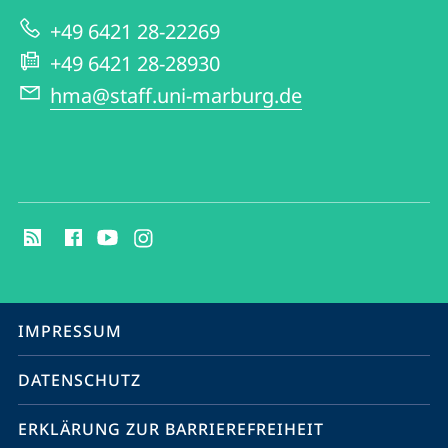
zur
in
+49 6421 28-22269
Website
Hessen
+49 6421 28-28930
hma@staff.uni-marburg.de
Social
Media
Kontakte
Service-
IMPRESSUM
Navigation
DATENSCHUTZ
ERKLÄRUNG ZUR BARRIEREFREIHEIT