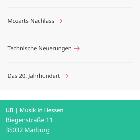
Mozarts Nachlass
Technische Neuerungen
Das 20. Jahrhundert
Kontakt
Kontaktinformationen
UB | Musik in Hessen
UB
und
Biegenstraße 11
|
Informationen
35032
Marburg
Musik