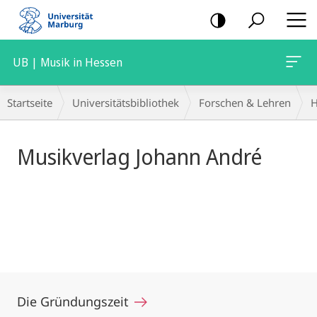
Mobile-
Navigation
UB | Musik in Hessen
Hauptinhalt
Breadcrumb-
Startseite
Universitätsbibliothek
Forschen & Lehren
H
Navigation
Musikverlag Johann André
Die Gründungszeit