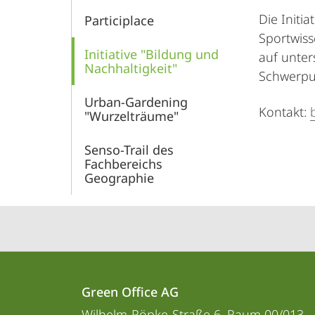
Die Initia
Participlace
Sportwiss
Initiative "Bildung und
auf unter
Nachhaltigkeit"
Schwerpun
Urban-Gardening
Kontakt:
"Wurzelträume"
Senso-Trail des
Fachbereichs
Geographie
Kontakt
Kontaktinformationen
und
Green Office AG
Green
Wilhelm-Röpke-Straße 6, Raum 00/013