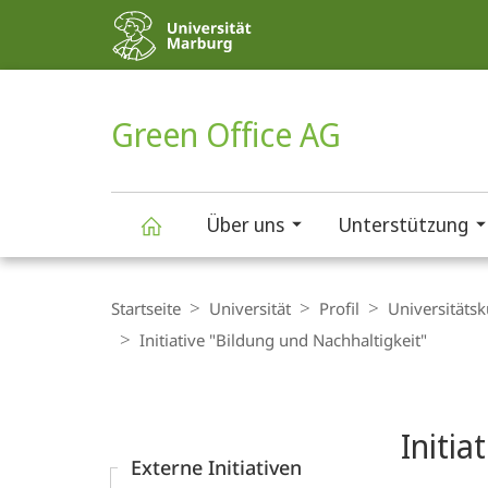
Service-
Navigation
HIGH-CONTRAST VERSION
SUCHE UND SUCHERGEBNIS
Green Office AG
Über uns
Unterstützung
Green
Breadcrumb-
Navigation
Startseite
Universität
Profil
Universitäts­k
Office
Initiative "Bildung und Nachhaltigkeit"
Content-
AG
Navigation
Hauptinhal
Initia
Externe Initiativen