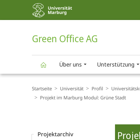
Service-
Navigation
HIGH-CONTRAST VERSION
SUCHE UND SUCHERGEBNIS
Green Office AG
Über uns
Unterstützung
Green
Breadcrumb-
Navigation
Startseite
Universität
Profil
Universitäts­k
Office
Projekt im Marburg Modul: Grüne Stadt
Content-
AG
Navigation
Hauptinhal
Proje
Projektarchiv