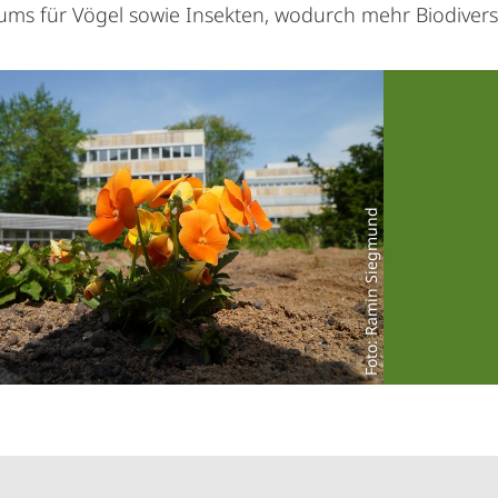
ms für Vögel sowie Insekten, wodurch mehr Biodiversit
Foto: Ramin Siegmund