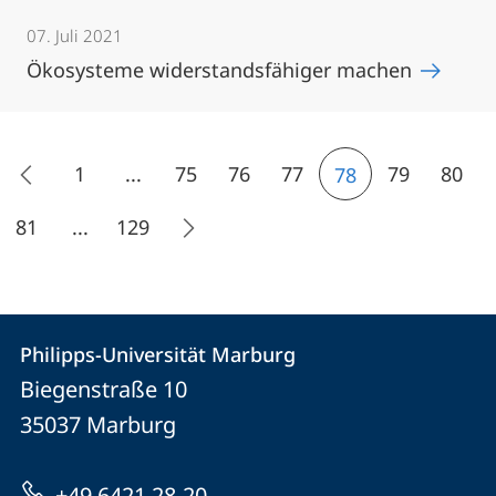
07. Juli 2021
Ökosysteme widerstandsfähiger machen
1
...
75
76
77
79
80
78
81
...
129
Kontakt
Kontaktinformationen
Philipps-Universität Marburg
Philipps-
und
Biegenstraße 10
Universität
Informationen
35037
Marburg
Marburg
zur
+49 6421 28-20