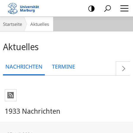
Mobile-
Navigation
Breadcrumb-
Startseite
Aktuelles
Navigation
Hauptinhalt
Aktuelles
NACHRICHTEN
TERMINE
1933 Nachrichten