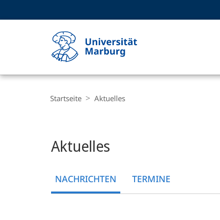
Service-
HIGH-CONTRAST VERSION
SUCHE UND SUCHERGEBNIS
Navigation
Haupt-
Navigation
Breadcrumb-
Philipps-
Navigation
Startseite
Aktuelles
Universität
Marburg
Hauptinhalt
Aktuelles
NACHRICHTEN
TERMINE