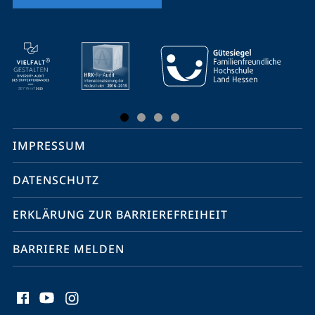
Mobile-
Service-
Navigation
und
Social
IMPRESSUM
Media
Kontakte
DATENSCHUTZ
ERKLÄRUNG ZUR BARRIEREFREIHEIT
BARRIERE MELDEN