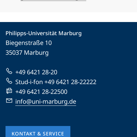
Kontakt
Kontaktinformationen
Philipps-Universität Marburg
Philipps-
und
Biegenstraße 10
Universität
Informationen
35037
Marburg
Marburg
zur
+49 6421 28-20
Website
Stud-i-fon +49 6421 28-22222
+49 6421 28-22500
info@uni-marburg.de
KONTAKT & SERVICE