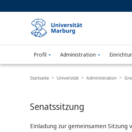
Service-
HIGH-CONTRAST VERSION
SUCHE UND SUCHERGEBNIS
Navigation
Haupt-
Navigation
Profil
Administration
Einrichtu
Philipps-
Universität
Breadcrumb-
Navigation
Startseite
Universität
Administration
Gre
Marburg
Hauptinhalt
Senatssitzung
Einladung zur gemeinsamen Sitzung v