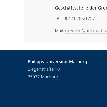
Geschäftsstelle der Gr
Tel.: 06421 28-21757
Mail:
gremien@uni-marbu
Kontakt
Kontaktinformationen
Philipps-Universität Marburg
und
Philipps-
Biegenstraße 10
Informationen
Universität
35037
Marburg
Marburg
zur
Website
Service-