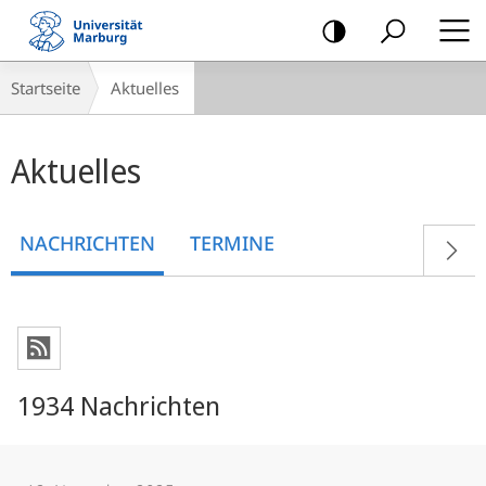
Mobile-
Navigation
Breadcrumb-
Startseite
Aktuelles
Navigation
Hauptinhalt
Aktuelles
NACHRICHTEN
TERMINE
1934 Nachrichten