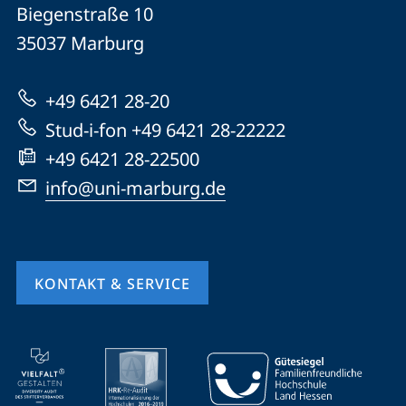
Philipps-
und
Biegenstraße 10
Universität
Informationen
35037
Marburg
Marburg
zur
+49 6421 28-20
Website
Stud-i-fon +49 6421 28-22222
+49 6421 28-22500
info@uni-marburg.de
KONTAKT & SERVICE
Mobile-
Service-