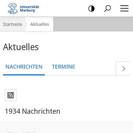
Mobile-
Navigation
Breadcrumb-
Startseite
Aktuelles
Navigation
Hauptinhalt
Aktuelles
NACHRICHTEN
TERMINE
1934 Nachrichten