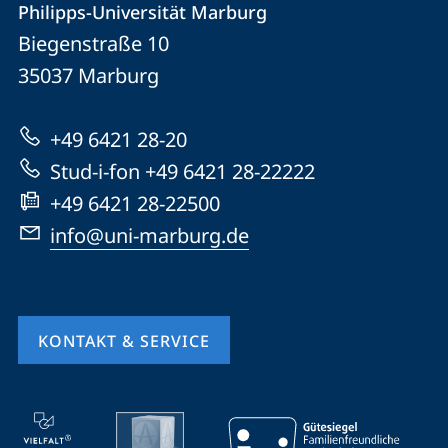
Philipps-Universität Marburg
Philipps-
und
Biegenstraße 10
Universität
Informationen
35037
Marburg
Marburg
zur
+49 6421 28-20
Website
Stud-i-fon +49 6421 28-22222
+49 6421 28-22500
info@uni-marburg.de
KONTAKT & SERVICE
Mobile-
Service-