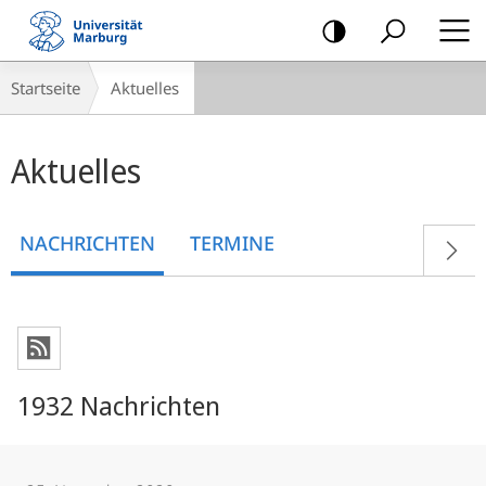
Mobile-
Navigation
Breadcrumb-
Startseite
Aktuelles
Navigation
Hauptinhalt
Aktuelles
NACHRICHTEN
TERMINE
1932 Nachrichten