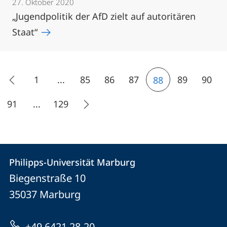
27. Oktober 2020
„Jugendpolitik der AfD zielt auf autoritären
Staat“
1
...
85
86
87
89
90
88
91
...
129
Kontakt
Kontaktinformationen
Philipps-Universität Marburg
Philipps-
und
Biegenstraße 10
Universität
Informationen
35037
Marburg
Marburg
zur
+49 6421 28-20