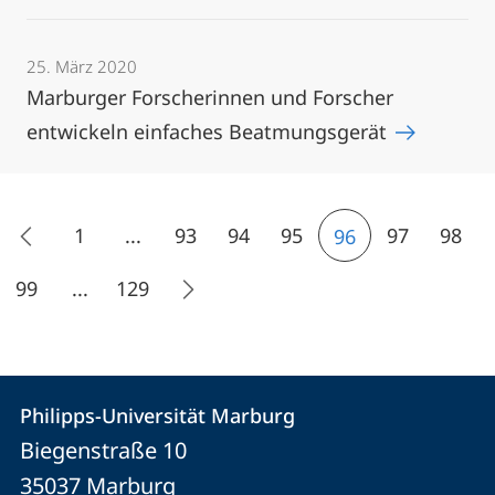
25. März 2020
Marburger Forscherinnen und Forscher
entwickeln einfaches Beatmungsgerät
1
...
93
94
95
97
98
96
99
...
129
Kontakt
Kontaktinformationen
Philipps-Universität Marburg
Philipps-
und
Biegenstraße 10
Universität
Informationen
35037
Marburg