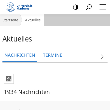
Mobile-
Navigation
Breadcrumb-
Startseite
Aktuelles
Navigation
Hauptinhalt
Aktuelles
NACHRICHTEN
TERMINE
1934 Nachrichten