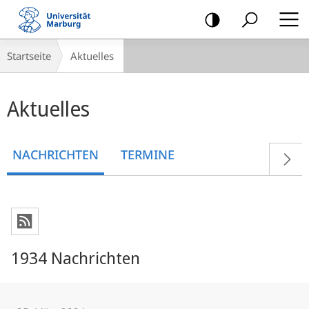
Mobile-
Navigation
Breadcrumb-
Startseite
Aktuelles
Navigation
Hauptinhalt
Aktuelles
NACHRICHTEN
TERMINE
1934 Nachrichten