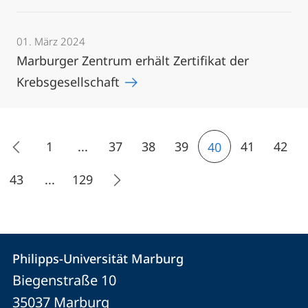
01. März 2024
Marburger Zentrum erhält Zertifikat der
Krebsgesellschaft
1
...
37
38
39
41
42
40
43
...
129
Kontakt
Kontaktinformationen
Philipps-Universität Marburg
Philipps-
und
Biegenstraße 10
Universität
Informationen
35037
Marburg