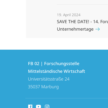
19. April 2024
SAVE THE DATE! - 14. Fo
Unternehmertage
Kontakt
Kontaktinformationen
und
FB 02 | Forschungsstelle
FB
Mittelständische Wirtschaft
Informationen
02
Universitätsstraße 24
zur
|
35037
Marburg
Forschungsstelle
Website
Mittelständische
Social
Wirtschaft