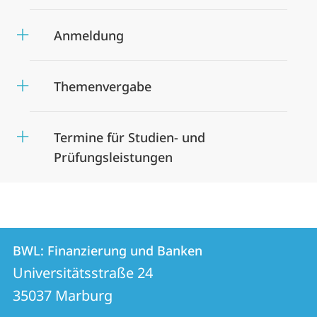
Anmeldung
Themenvergabe
Termine für Studien- und
Prüfungsleistungen
Kontakt
Kontaktinformationen
BWL: Finanzierung und Banken
BWL:
und
Universitätsstraße 24
Finanzierung
Informationen
35037
Marburg
und