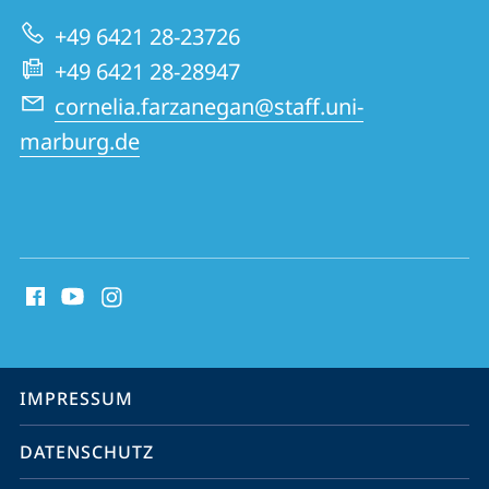
zur
Banken
+49 6421 28-23726
Website
+49 6421 28-28947
cornelia.farzanegan@staff.uni-
marburg.de
Social
Media
Kontakte
Service-
IMPRESSUM
Navigation
DATENSCHUTZ