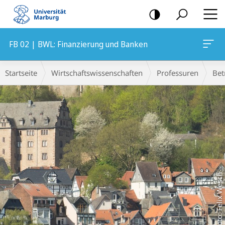
Mobile-
Navigation
FB 02 | BWL: Finanzierung und Banken
Hauptinhalt
Breadcrumb-
Startseite
Wirtschaftswissenschaften
Professuren
Bet
Navigation
Foto: Felix Wesch