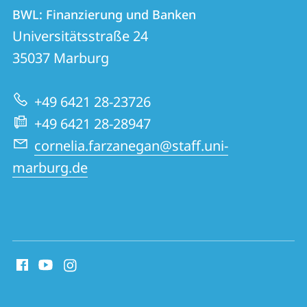
Kontakt
Kontaktinformationen
BWL: Finanzierung und Banken
BWL:
und
Universitätsstraße 24
Finanzierung
Informationen
35037
Marburg
und
zur
Banken
+49 6421 28-23726
Website
+49 6421 28-28947
cornelia.farzanegan@staff.uni-
marburg.de
Social
Media
Kontakte